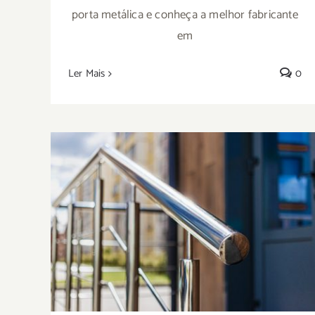
porta metálica e conheça a melhor fabricante
em
Ler Mais
0
Peças sob medida para projetos
arquitetônicos arrojados. Conheça o
trabalho da Metal Rota!