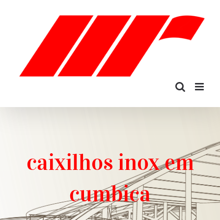
Ir
para
o
conteúdo
caixilhos inox em
cumbica