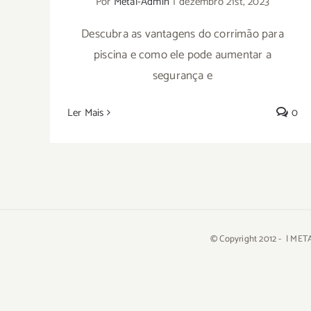
Por
Metal-Admin
|
dezembro 21st, 2023
Descubra as vantagens do corrimão para
piscina e como ele pode aumentar a
segurança e
Ler Mais
0
© Copyright 2012 -
| META