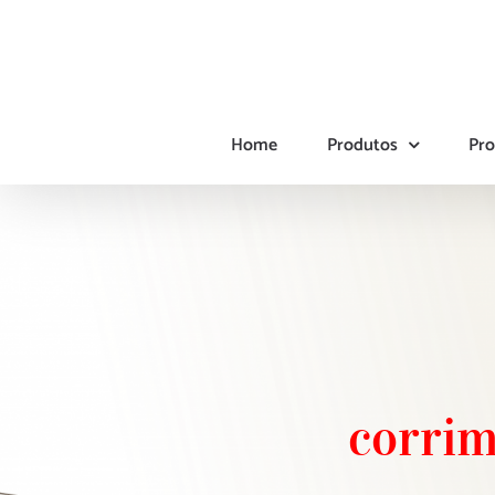
Ir
para
o
conteúdo
Home
Produtos
Pro
corrim