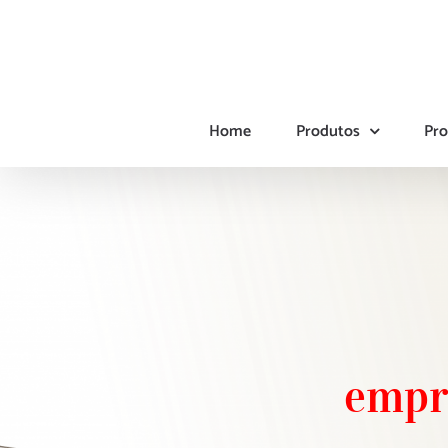
Ir
para
o
conteúdo
Home
Produtos
Pro
empr