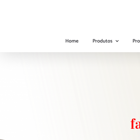
Ir
para
o
conteúdo
Home
Produtos
Pro
f