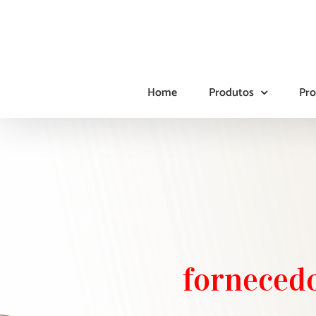
Ir
para
o
conteúdo
Home
Produtos
Pro
fornecedo